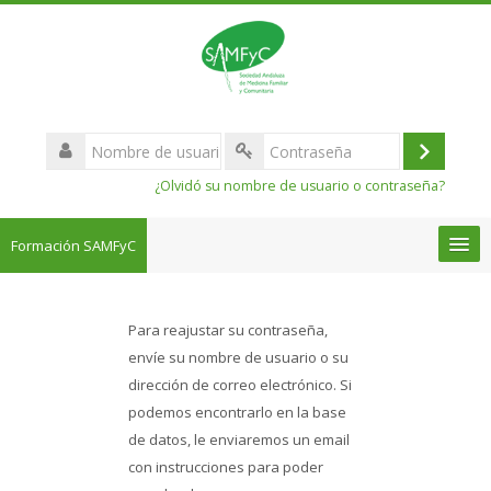
Salta
al
contenido
principal
Nombre
de
Acceder
Contraseña
usuario
¿Olvidó su nombre de usuario o contraseña?
Formación SAMFyC
Español - Internacional ‎(es)‎
Para reajustar su contraseña,
Buscar
envíe su nombre de usuario o su
cursos
dirección de correo electrónico. Si
podemos encontrarlo en la base
Enviar
de datos, le enviaremos un email
con instrucciones para poder